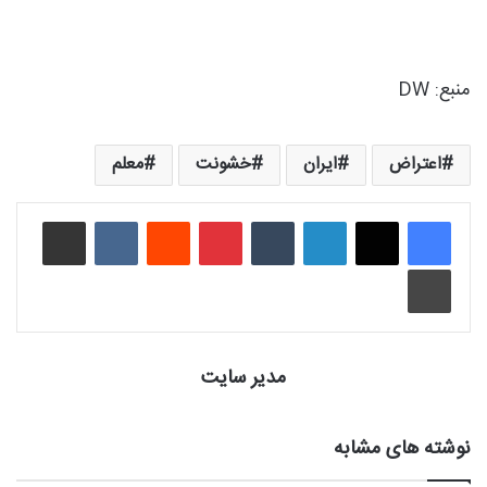
منبع: DW
اعتراض
ایران
خشونت
معلم
لینکدین
‫تامبلر
‫پین‌ترست
‫رددیت
‫VKontakte
اشتراک گذاری از طریق ایمیل
چاپ
مدیر سایت
نوشته های مشابه