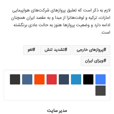
لازم به ذکر است که تعلیق پروازهای شرکت‌های هواپیمایی
امارات، ترکیه و لوفت‌هانزا از مبدا و به مقصد ایران همچنان
ادامه دارد و وضعیت پروازها هنوز به حالت عادی برنگشته
است.
پروازهای خارجی
تشدید تنش‌
لغو
ویزای ایران
لینکدین
‫تامبلر
‫پین‌ترست
‫رددیت
‫VKontakte
اشتراک گذاری از طریق ایمیل
چاپ
مدیر سایت