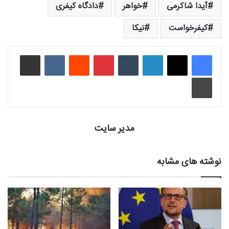
آیدا شاکرمی
خواهر
دادگاه کیفری
کیفرخواست
نیکا
لینکدین
‫تامبلر
‫پین‌ترست
‫رددیت
‫VKontakte
اشتراک گذاری از طریق ایمیل
چاپ
مدیر سایت
نوشته های مشابه