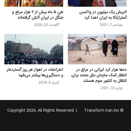
اتریش یک میلیون دز واکسن
طی ۵ ماه بیش از ۲ هزار مرتع و
آسترازنکا به ایران اهدا کرد
جنگل در ایران آتش‌ گرفته‌اند
سپتامبر 7, 2021
آگوست 25, 2020
ده‌ها هزار کرد ایرانی در عراق در
اعتراضات در اهواز هر روز گسترده‌تر
انتظار کمک سازمان ملل متحد برای
و دستگیری‌ها بیشتر می‌شود
انتقال به کشور سوم هستند
آوریل 6, 2018
ژوئن 10, 2021
Transform Iran Inc
© Copyright 2026, All Rights Reserved |
خوراک
فیس
X
یوتیوب
اینستاگرام
تلگرام
گوگل