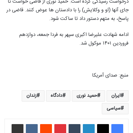
درخواست رسیدگی کرده است. حمید نوری از قاضی خواست تا
جای آنها (او و وکلایش) را با دادستان ها عوض کنند. قاضی در
پاسخ، به متهم دستور داد تا ساکت شود.
ادامه شهادت علیرضا اکبری سپهر به فردا جمعه، دوازدهم
فروردین ۱۴۰۱ موکول شد.
منبع: صدای آمریکا
ایران
حمید نوری
دادگاه
زندان
سیاسی
لینکدین
‫تامبلر
‫پین‌ترست
‫رددیت
‫VKontakte
اشتراک گذاری از طریق ایمیل