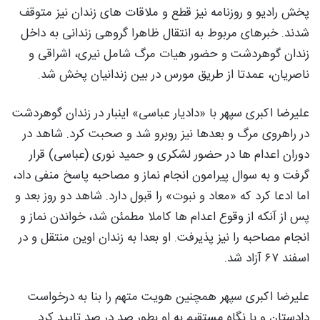
پخش رادیو و روزنامه نیز قطع و ملاقات های زندان نیز متوقف
شدند. خبرهای مربوط به انتقال ظاهرا گروهی زندانی به داخل
زندان گوهردشت و حضور هیات مرگ شامل نیری، اشراقی و
ناصریان، عمدتا از طریق مورس در بین زندانیان پخش شد.
علیرضا اکبری سپهر با «دادیار عباسی» اینبار در زندان گوهردشت
در راهروی مرگ و بعدها نیز روبرو شد و صحبت کرد. شاهد در
دوران اعدام ها در حضور لشکری و حمید نوری (عباسی) قرار
گرفت و به سوال پیرامون انجام نماز و مصاحبه پاسخ منفی داد،
اما ادعا کرد که «معاد و نبوت» را قبول دارد. شاهد دو روز بعد و
پس از آنکه از وقوع اعدام ها کاملا مطمئن شد، خواندن نماز و
انجام مصاحبه را نیز پذیرفت. او بعدا به زندان اوین منتقل و در
اسفند ۶۷ آزاد شد.
علیرضا اکبری سپهر همچنین هویت متهم را بنا به درخواست
دادستان و با نگاه مستقیم به او بطور صد در صد تایید کرد.