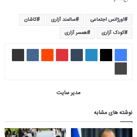
اورژانس اجتماعی
سالمند آزاری
کاشان
کودک آزاری
همسر آزاری
لینکدین
‫تامبلر
‫پین‌ترست
‫رددیت
‫VKontakte
اشتراک گذاری از طریق ایمیل
چاپ
مدیر سایت
نوشته های مشابه