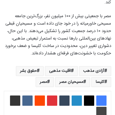
کند.
مصر با جمعیتی بیش از ۱۰۰ میلیون نفر، بزرگ‌ترین جامعه
مسیحی خاورمیانه را در خود جای داده است و مسیحیان قبطی
حدود ۱۰ درصد جمعیت کشور را تشکیل می‌دهند. با این حال،
نهادهای بین‌المللی بارها نسبت به استمرار تبعیض مذهبی،
دشواری تغییر دین، محدودیت در ساخت کلیسا و ضعف برخورد
حکومت با خشونت‌های فرقه‌ای هشدار داده‌اند.
آزادی مذهب
اقلیت مذهبی
حقوق بشر
کلیسا
مسیحیان مصر
مصر
لینکدین
‫تامبلر
‫پین‌ترست
‫رددیت
‫VKontakte
اشتراک گذاری از طریق ایمیل
چاپ