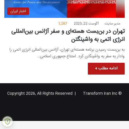
اخبار ایران
مدیر سایت
آگوست 22, 2025
1,287
تهران در بن‌بست هسته‌ای و سفر آژانس بین‌المللی
انرژی اتمی به واشینگتن
به بن‌بست رسیدن برنامه هسته‌ای تهران، آژانس بین‌المللی انرژی اتمی را
وادار به سفر به واشینگتن کرد. امتناع جمهوری اسلامی…
ادامه مطلب »
Transform Iran Inc
© Copyright 2026, All Rights Reserved |
خوراک
فیس
X
یوتیوب
اینستاگرام
تلگرام
گوگل
بوک
پلاس