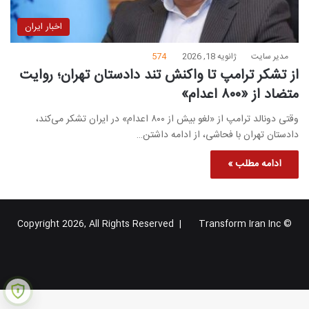
اخبار ایران
مدیر سایت
ژانویه 18, 2026
574
از تشکر ترامپ تا واکنش تند دادستان تهران؛ روایت
متضاد از «۸۰۰ اعدام»
وقتی دونالد ترامپ از «لغو بیش از ۸۰۰ اعدام» در ایران تشکر می‌کند،
دادستان تهران با فحاشی، از ادامه داشتن…
ادامه مطلب »
Transform Iran Inc
© Copyright 2026, All Rights Reserved |
خوراک
فیس
X
یوتیوب
اینستاگرام
تلگرام
گوگل
بوک
پلاس