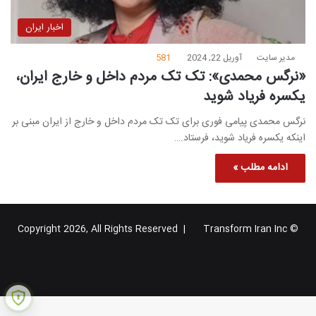
اخبار ایران
مدیر سایت
آوریل 22, 2024
581
«نرگس محمدی»: تک تک مردم داخل و خارج ایران،
یکسره فریاد شوید
نرگس محمدی پیامی فوری برای تک تک مردم داخل و خارج از ایران مبنی بر
اینکه یکسره فریاد شوید، فرستاد.…
ادامه مطلب »
Transform Iran Inc
© Copyright 2026, All Rights Reserved |
خوراک
فیس
X
یوتیوب
اینستاگرام
تلگرام
گوگل
بوک
پلاس