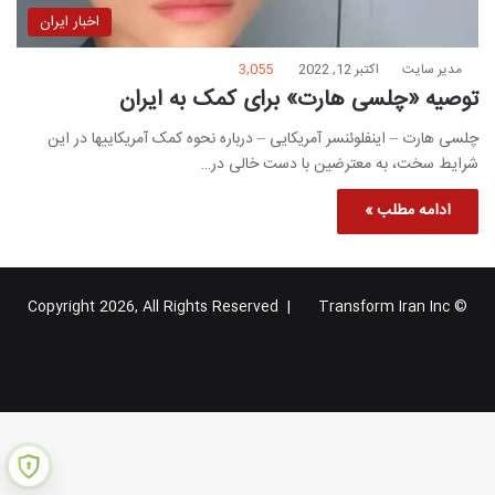
اخبار ایران
مدیر سایت
اکتبر 12, 2022
3,055
توصیه «چلسی هارت» برای کمک به ایران
چلسی هارت – اینفلوئنسر آمریکایی – درباره نحوه کمک آمریکاییها در این
شرایط سخت، به معترضین با دست خالی در…
ادامه مطلب »
Transform Iran Inc
© Copyright 2026, All Rights Reserved |
خوراک
فیس
X
یوتیوب
اینستاگرام
تلگرام
گوگل
بوک
پلاس