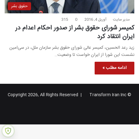
حقوق بشر
مدیر سایت
آوریل 4, 2016
0
315
کمیسر شورای حقوق بشر از صدور احکام اعدام در
ایران انتقاد کرد
زید رعد الحسین، کمیسر عالی شورای حقوق بشر سازمان ملل، در سی‌امین
نشست این شورا از ایران خواست تا وضعیت…
ادامه مطلب »
Transform Iran Inc
© Copyright 2026, All Rights Reserved |
خوراک
فیس
X
یوتیوب
اینستاگرام
تلگرام
گوگل
بوک
پلاس