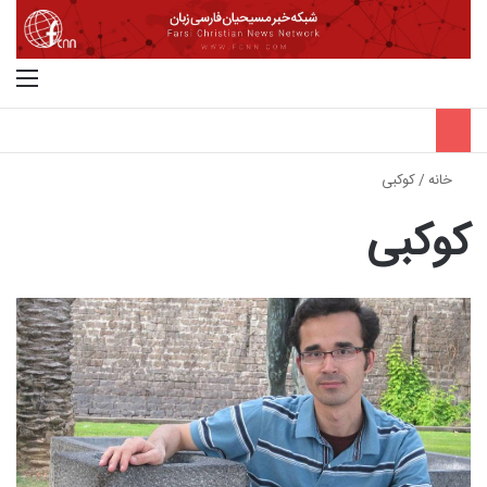
جستجو برای
منو
خانه
/
کوکبی
کوکبی