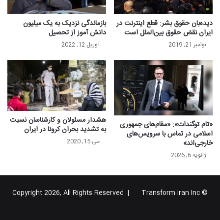
دیده‌بان حقوق بشر: قطع اینترنت در
بازماندگی نزدیک به یک میلیون
ایران نقض حقوق بین‌الملل است
دانش آموز از تحصیل
نوامبر 21, 2019
آوریل 12, 2022
هشدار مسئولان و کارشناسان نسبت
«تام توگندات»: «مقام‌های جمهوری
به تشدید بحران کرونا در ایران
اسلامی در تماس با سرویس‌های
می 15, 2020
خارجی‌اند»
ژانویه 6, 2026
Transform Iran Inc
© Copyright 2026, All Rights Reserved |
خوراک
فیس
X
یوتیوب
اینستاگرام
تلگرام
گوگل