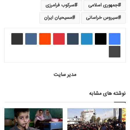
جمهوری اسلامی
سرکوب فرامرزی
سیروس خراسانی
مسیحیان ایران
لینکدین
‫تامبلر
‫پین‌ترست
‫رددیت
‫VKontakte
اشتراک گذاری از طریق ایمیل
چاپ
مدیر سایت
نوشته های مشابه