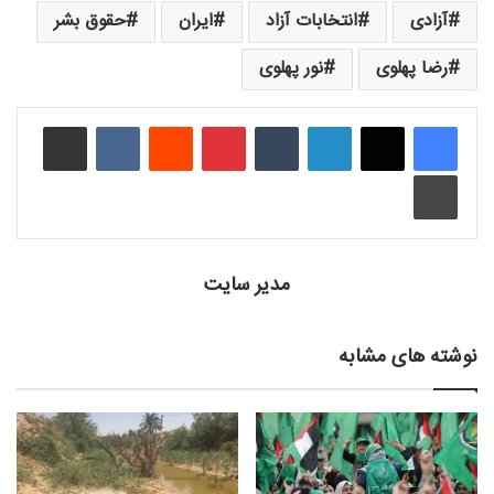
آزادی
انتخابات آزاد
ایران
حقوق بشر
رضا پهلوی
نور پهلوی
لینکدین
‫تامبلر
‫پین‌ترست
‫رددیت
‫VKontakte
اشتراک گذاری از طریق ایمیل
چاپ
مدیر سایت
نوشته های مشابه