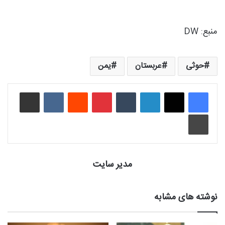
منبع:‌ DW
حوثی
عربستان
یمن
لینکدین
‫تامبلر
‫پین‌ترست
‫رددیت
‫VKontakte
اشتراک گذاری از طریق ایمیل
چاپ
مدیر سایت
نوشته های مشابه