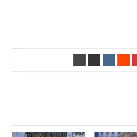
‫پین‌ترست
‫رددیت
‫VKontakte
اشتراک گذاری از طریق ایمیل
چاپ