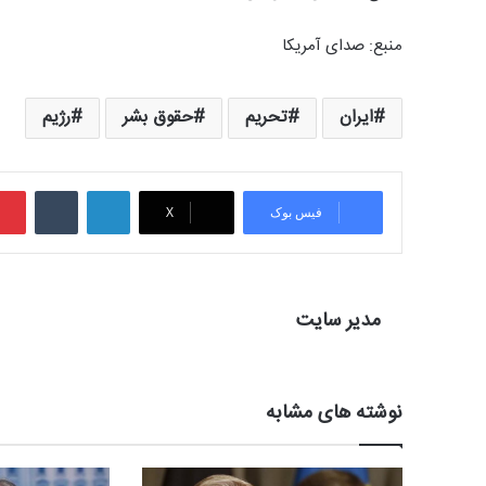
منبع:‌ صدای آمریکا
ایران
تحریم
حقوق بشر
رژیم
لینکدین
‫تامبلر
فیس بوک
X
مدیر سایت
نوشته های مشابه