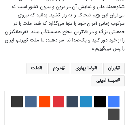
شکوهمند ملی و نمایش آن در درون و بیرون کشور است که
می‌توان این رژیم ضحاک را به زیر کشید. بدانید که نیروی
سرکوب زمانی آمران خود را تنها می‌گذارد که شما ملت را در
جمعیتی بزرگ و در بالاترین سطح همبستگی ببیند. تفرقه‌انگیزان
را از خود دور کنید و یک‌صدا ندا سر دهید: ما ملت کبیریم، ایران
را پس می‌گیریم.»
ایران
رضا پهلوی
مردم
ملت
مهسا امینی
لینکدین
‫تامبلر
‫پین‌ترست
‫رددیت
‫VKontakte
اشتراک گذاری از طریق ایمیل
چاپ