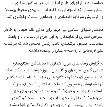
خواسته‌اند تا از اجرای طرح انتقال آب خزر به کویر مرکزی و
استان سمنان که نتیجه آن به گفته آنان “نابودی محیط زیست”
و “فرسایش سرمایه اقتصادی و اجتماعی است”، جلوگیری کند.
مجلس شورای اسلامی نیز امروز برای مدتی نظم خود را به خاطر
اعتراض شماری از نمایندگان به این طرح از دست داد و باعث
عصبانیت مسعود پزشکیان، نایب رئیس مجلس شد که در غیاب
علی لاریجانی اداره جلسه علنی را برعهده داشت.
به گزارش رسانه‌های ایران، شماری از نمایندگان استان‌های
شمالی گیلان، مازندران و گلستان امروز دوشنبه در جایگاه هیأت
رئیسه تجمع کردند. آنها پلاکاردهایی نیز به همراه داشتند که بر
آنها شعارهایی همچون “نه ملت به انتقال آب دریای خزر”،
“استیضاح وزیر نیرو فوری”، “مردم اجازه نابودی دریای خزر را
نمی‌دهند”، “انتقال آب خزر، نابودی محیط زیست” و “بلای
زاینده رود و ارومیه را بر دریاچه خزر تکرار نکنیم” بر آنها نوشته