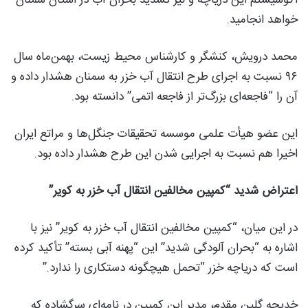
خواهد انجامید.
محمد درویش، کنشگر و کارشناس محیط زیست، بهمن‌ماه سال
۹۶ نسبت به اجرای طرح انتقال آب خزر به سمنان هشدار داده و
آن را “فاجعه‌ای بزرگ‌تر از فاجعه اتمی” دانسته بود.
این عضو هیأت علمی موسسه تحقیقات جنگل‌ها و مراتع ایران
اخیرا هم نسبت به اجرایی شدن این طرح هشدار داده بود.
اعتراض شدید “کمپین مخالفین انتقال آب خزر به کویر”
در این میان، “کمپین مخالفین انتقال آب خزر به کویر” نیز با
اشاره به “بحران آلودگی شدید” این “پهنه آبی بسته” تأکید کرده
است که دریاچه خزر “تحمل هیچگونه دستکاری را ندارد.”
خدیجه گلین مقدم، مدیر این کمپین در نامه‌ای سرگشاده که