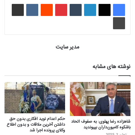
لینکدین
‫تامبلر
‫پین‌ترست
‫رددیت
‫VKontakte
اشتراک گذاری از طریق ایمیل
چاپ
مدیر سایت
نوشته های مشابه
حکم اعدام نوید افکاری بدون حق
شاهزاده رضا پهلوی: به صفوف اتحاد
داشتن آخرین ملاقات و بدون اطلاع
باشکوه کامیون‌داران بپیوندید
وکلای پرونده اجرا شد
ژوئن 2, 2025