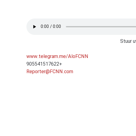
Stuur u
www.telegram.me/AloFCNN
905541517622+
Reporter@FCNN.com