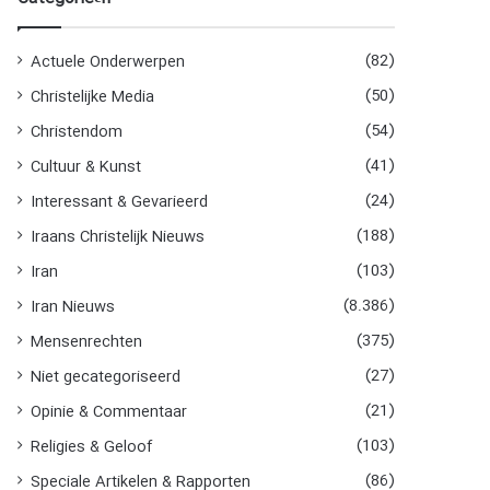
n
n
a
(82)
Actuele Onderwerpen
a
(50)
Christelijke Media
r
:
(54)
Christendom
(41)
Cultuur & Kunst
(24)
Interessant & Gevarieerd
(188)
Iraans Christelijk Nieuws
(103)
Iran
(8.386)
Iran Nieuws
(375)
Mensenrechten
(27)
Niet gecategoriseerd
(21)
Opinie & Commentaar
(103)
Religies & Geloof
(86)
Speciale Artikelen & Rapporten