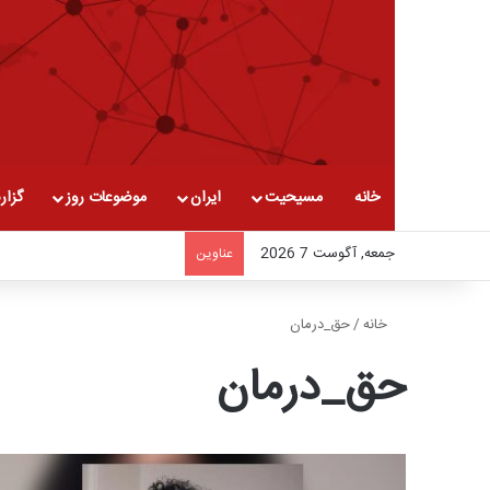
خانه
مسیحیت
ایران
موضوعات روز
گزار
جمعه, آگوست 7 2026
عناوین
خانه
/
حق_درمان
حق_درمان