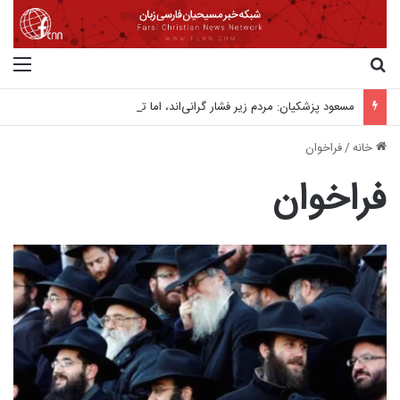
جستجو برای
منو
مسعود پزشکیان: مردم زیر فشار گرانی‌اند، اما تصمیم جنگ و صلح با «رهبری» است
خانه
/
فراخوان
فراخوان