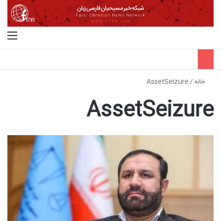
جستجو برای
منو
خانه
/
AssetSeizure
AssetSeizure