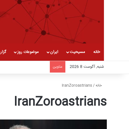
خانه
مسیحیت
ایران
موضوعات روز
گزار
شنبه, آگوست 8 2026
عناوین
خانه
/
IranZoroastrians
IranZoroastrians