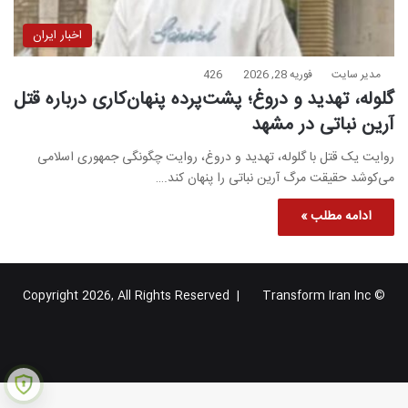
اخبار ایران
مدیر سایت
فوریه 28, 2026
426
گلوله، تهدید و دروغ؛ پشت‌پرده پنهان‌کاری درباره قتل
آرین نباتی در مشهد
روایت یک قتل با گلوله، تهدید و دروغ، روایت چگونگی جمهوری اسلامی
می‌کوشد حقیقت مرگ آرین نباتی را پنهان کند.…
ادامه مطلب »
Transform Iran Inc
© Copyright 2026, All Rights Reserved |
خوراک
فیس
X
یوتیوب
اینستاگرام
تلگرام
گوگل
بوک
پلاس