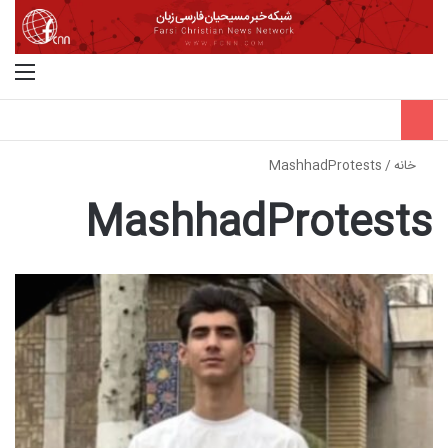
جستجو برای
منو
خانه
/
MashhadProtests
MashhadProtests