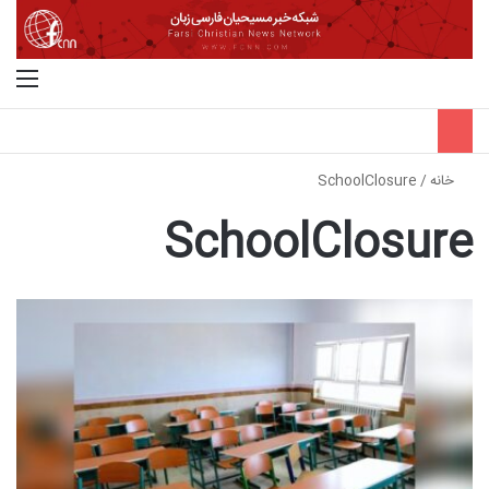
جستجو برای
منو
خانه
/
SchoolClosure
SchoolClosure