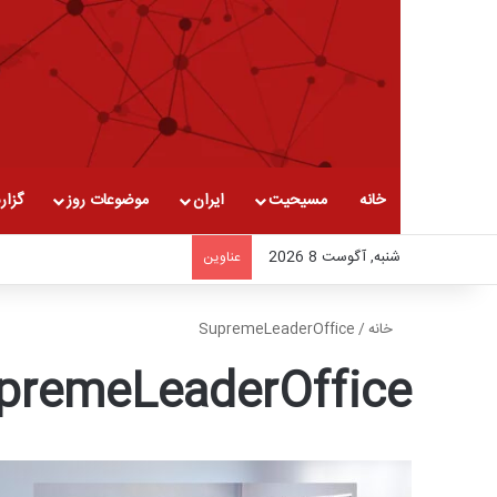
خانه
مسیحیت
ایران
موضوعات روز
گزار
شنبه, آگوست 8 2026
عناوین
خانه
/
SupremeLeaderOffice
premeLeaderOffice