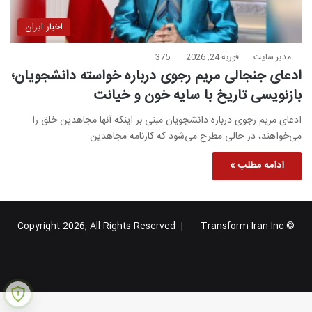
اخبار ایران
مدیر سایت
فوریه 24, 2026
375
ادعای جنجالی مریم رجوی درباره خواسته دانشجویان؛
بازنویسی تاریخ با سایه خون و خیانت
ادعای مریم رجوی درباره دانشجویان مبنی بر اینکه آنها مجاهدین خلق را
می‌خواهند، در حالی مطرح می‌شود که کارنامه مجاهدین…
ادامه مطلب »
Transform Iran Inc
© Copyright 2026, All Rights Reserved |
خوراک
فیس
X
یوتیوب
اینستاگرام
تلگرام
گوگل
بوک
پلاس