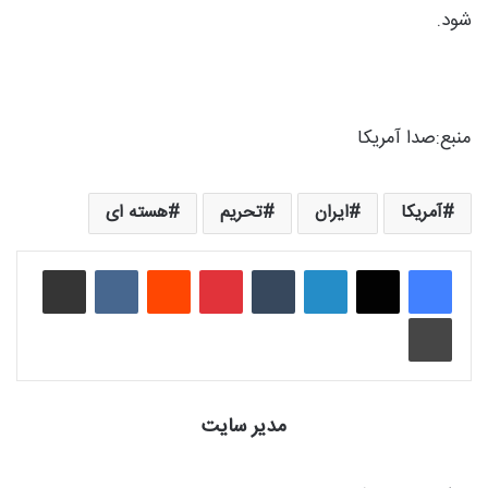
شود.
منبع:‌صدا آمریکا
آمریکا
ایران
تحریم
هسته ای
لینکدین
‫تامبلر
‫پین‌ترست
‫رددیت
‫VKontakte
اشتراک گذاری از طریق ایمیل
چاپ
مدیر سایت