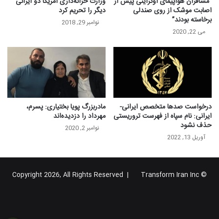
“مسافران هواپیمای اوکراینی پیش از
وزارت خزانه‌داری آمریکا دو ایرانی
اصابت موشک از روی صندلی
دیگر را تحریم کرد
برخاسته بودند”
نوامبر 29, 2018
می 22, 2020
درخواست صدها متخصص ایرانی-
مادربزرگ پویا بختیاری: پسرم،
ایرانی: نام سپاه از فهرست تروریستی
مهرداد را دزدیده‌‌اند
حذف نشود
نوامبر 2, 2020
آوریل 13, 2022
Transform Iran Inc
© Copyright 2026, All Rights Reserved |
خوراک
فیس
X
یوتیوب
اینستاگرام
تلگرام
گوگل