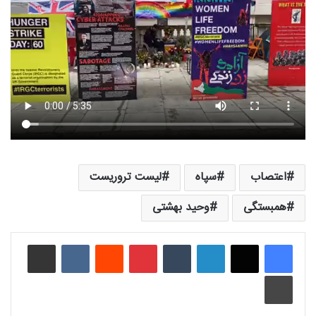
اعتصاب
سپاه
لیست تروریست
همبستگی
وحید بهشتی
لینکدین
‫تامبلر
‫پین‌ترست
‫رددیت
‫VKontakte
اشتراک گذاری از طریق ایمیل
چاپ