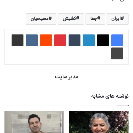
ایران
جفا
کشیش
مسیحیان
لینکدین
‫تامبلر
‫پین‌ترست
‫رددیت
‫VKontakte
اشتراک گذاری از طریق ایمیل
چاپ
مدیر سایت
نوشته های مشابه