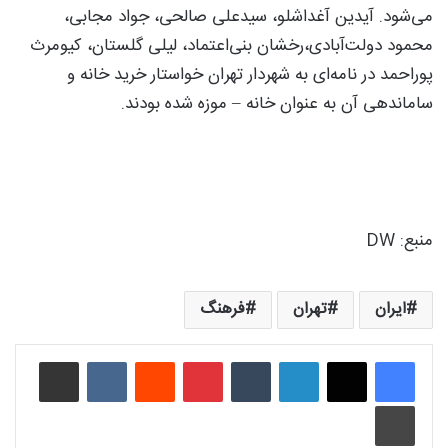
می‌شود. آیدین آغداشلو، سیدعلی صالحی، جواد مجابی،
محمود دولت‌آبادی،رخشان بنی‌اعتماد، لیلی گلستان، کیومرث
پوراحمد در نامه‌ای به شهردار تهران خواستار خرید خانه و
ساماندهی آن به عنوان خانه – موزه شده بودند.
منبع: DW
ایران
تهران
فرهنگ
لینکدین
‫تامبلر
‫پین‌ترست
‫رددیت
‫VKontakte
اشتراک گذاری از طریق ایمیل
چاپ