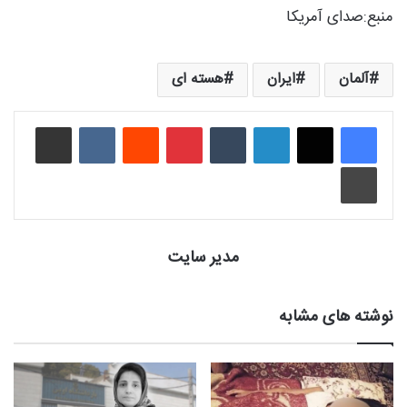
منبع:‌صدای آمریکا
آلمان
ایران
هسته ای
لینکدین
‫تامبلر
‫پین‌ترست
‫رددیت
‫VKontakte
اشتراک گذاری از طریق ایمیل
چاپ
مدیر سایت
نوشته های مشابه