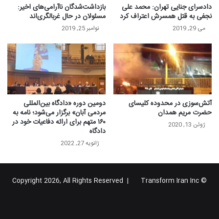
دادسرای جنایی تهران: محمد علی
بازداشت‌شدگان ناآرامی‌های اخیر:
نجفی به قتل همسرش اعتراف کرد
مسئولان در حال غربالگری‌اند
می 29, 2019
نوامبر 25, 2019
آتش‌سوزی در محدوده کلیسای
دومین دوره «دادگاه بین‌المللی
حضرت مریم همدان
مردمی آبان» برگزار می‌شود؛ نامه به
۱۶۰ متهم برای ارائه دفاعیات خود در
ژوئن 13, 2020
دادگاه
ژانویه 27, 2022
Transform Iran Inc
© Copyright 2026, All Rights Reserved |
خوراک
فیس
X
یوتیوب
اینستاگرام
تلگرام
گوگل