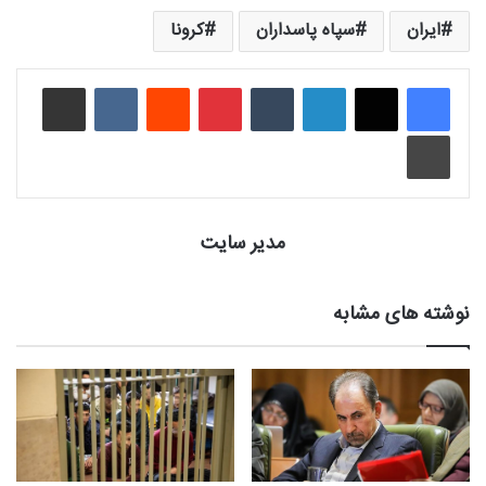
ایران
سپاه پاسداران
کرونا
لینکدین
‫تامبلر
‫پین‌ترست
‫رددیت
‫VKontakte
اشتراک گذاری از طریق ایمیل
چاپ
مدیر سایت
نوشته های مشابه