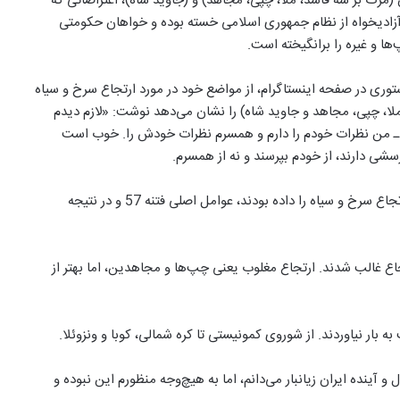
مرگ بر سه فاسد، ملا، چپی، مجاهد) و (جاوید شاه)، اعتراضاتی که
زادیخواه از نظام جمهوری اسلامی خسته بوده و خواهان حکومتی
ا و غیره را برانگیخته است.
وری در صفحه اینستاگرام، از مواضع خود در مورد ارتجاع سرخ و سیاه
ا، چپی، مجاهد و جاوید شاه) را نشان می‌دهد نوشت: «لازم دیدم
یک بار برای همیشه موضعم را درباره این عکس و شعار بگویم. 1ـ من نظرات خودم را دارم و همسرم نظرات خودش را. خوب است
پرسشی دارند، از خودم بپرسند و نه از همسرم.
2ـ مارکسیست‌ها و اسلام‌گرایان که پادشاه فقید به آنها عنوان ارتجاع سرخ و سیاه را داده بودند، عوامل اصلی فتنه 57 و در نتیجه
ارتجاع غالب شدند. ارتجاع مغلوب یعنی چپ‌ها و مجاهدین، اما بهتر از
و آینده ایران زیانبار می‌دانم، اما به هیچ‌وجه منظورم این نبوده و