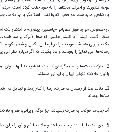
خواستار سرنگونی رژیم و آزادی ایران هستند. شعارهایی همچون (
توجه کشورها و احزاب مختلف را به خود جلب کرده است. مردم آ
پادشاهی می‌باشند. مواضعی که واکنش اسلامگرایان، ملاها، چپ‌ه
در خصوص موارد فوق مهربانو «یاسمین پهلوی» با انتشار یک است
سخن گفت. ایشان با انتشار عکسی که شعار (مرگ بر سه فاسد، مل
رسانه‌ها این تمایز را بفهمند و یاد بگیرند که اگر درباره نظر من 
بانیان فلاکت کنونی ایران و ایرانی هستند.
3ـ ملاها بعد از رسیدن به قدرت، رقبا را کنار زدند و تبدیل به 
ملاها نبودند.
4ـ چپ‌ها هرکجا به قدرت رسیدند، جز مرگ، ویرانی، فقر و فلاکت به بار نیاوردند. از شوروی کمونیستی تا کره شمالی، کوبا و ونزوئلا.
5ـ من شدیدا با ایده چپ، مجاهد و ملا مخالفم و آن را برای حال 