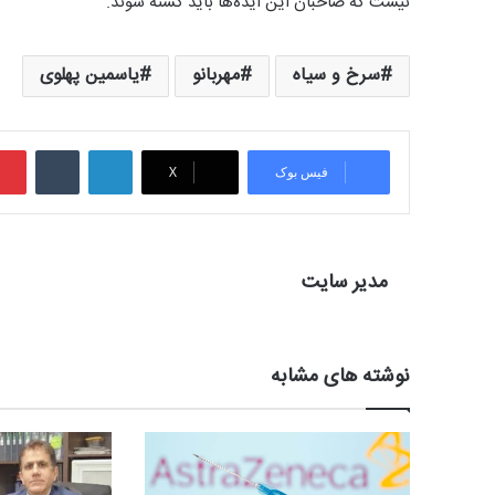
نیست که صاحبان این ایده‌ها باید کشته شوند.
سرخ و سیاه
مهربانو
یاسمین پهلوی
لینکدین
‫تامبلر
فیس بوک
X
مدیر سایت
نوشته های مشابه