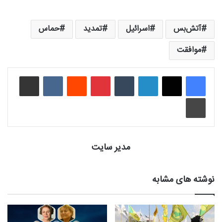
آتش‌بس
اسرائیل
تمدید
حماس
موافقت
لینکدین
‫تامبلر
‫پین‌ترست
‫رددیت
‫VKontakte
اشتراک گذاری از طریق ایمیل
چاپ
مدیر سایت
نوشته های مشابه