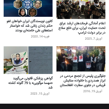
کانون نویسندگان ایران خواهان لغو
اعلام آمادگی فرماندهان ارشد عراق
حکم زندان زنانی شد که خواستار
تحت حمایت ایران، برای خلع سلاح
استعفای علی خامنه‌ای بودند
در برابر دولت ترامپ
فوریه 14, 2020
آوریل 7, 2025
جلوگیری پلیس از تجمع مردمی در
گواهی پزشکی قانونی می‌گوید
ابراز همدردی با خانواده ستایش
«مهسا موگویی» با 79 گلوله کشته
قریشی در جلوی سفارت افغانستان
شد
آوریل 19, 2016
آوریل 15, 2023