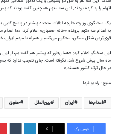
شدند. این سه نفر به قتل دو بسیجی و یک مامور انتظامی متهم شد
اتهام را رد کرده بودند. این سه متهم همچنین گفته بودند که پس ا
یک سخنگوی وزارت خارجه ایالات متحده پیشتر در پاسخ کتبی 
به اعدام سه متهم پرونده «خانه ‌اصفهان» اعلام کرد: «ما اعدام 
قوی‌ترین شکل ممکن، محکوم می‌کنیم و همراه با مردم ایران، خو
این سخنگو اعلام کرد: «همان‌طور که پیشتر هم گفته‌ایم، از ای
ماه سال پیش شروع شد، نگرفته است. جای تعجب ندارد که بسیاری 
در حال ترک کشور هستند.»
منبع : رادیو فردا
اعدام‌ها
ایران
بین‌الملل
حقوق
لینکدین
‫تامبلر
فیس بوک
X