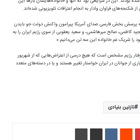
ه بودند. این در شرایطی بود که آنها و خانواده‌هایشان بارها این
ز شکنجه‌های فراوان وادار به انجام اعترافات تلویزیونی شده‌اند.
به پرسش بخش فارسی صدای آمریکا پیرامون واکنش دولت جو بایدن
مجید کاظمی، صالح میرهاشمی، و سعید یعقوبی از سوی رژیم ایران را به
د را شریک غم خانواده این سه تن می‌دانیم.»
ن رفتار رژیم مشخص است که هیچ درسی از اعتراض‌هایی که از شهریور
از جوانان در ایران خواستار تغییر هستند و یا در دسته‌های متعدد
نازنین بنیادی
‫پین‌ترست
‫رددیت
‫VKontakte
اشتراک گذاری از طریق ایمیل
چاپ