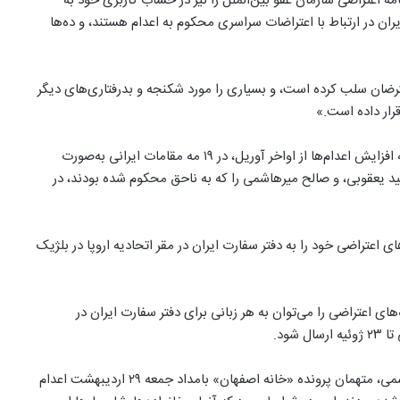
امه اعتراضی سازمان عفو بین‌الملل را نیز در حساب کاربری خود به
ن در ارتباط با اعتراضات سراسری محکوم به اعدام هستند، و ده‌ها
ترضان سلب کرده است، و بسیاری را مورد شکنجه و بدرفتاری‌های دیگر
ار داده است.»
این بازیگر و فعال حقوق بشر در بخش دیگری افزود: «در بحبوحه افزایش اعدام‌ها از اواخر آوریل، در ۱۹ مه مقامات ایرانی به‌صورت
یعقوبی، و صالح میرهاشمی را که به ناحق محکوم شده بودند، در
 اعتراضی خود را به دفتر سفارت ایران در مقر اتحادیه اروپا در بلژیک
ای اعتراضی را می‌توان به هر زبانی برای دفتر سفارت ایران در
شود.
مجید کاظمی‌شیخ‌شبانی، سعید یعقوبی‌کردسفلی، و صالح میرهاشمی، متهمان پرونده «خانه ‌اصفهان» بامداد جمعه ۲۹ اردیبهشت اعدام