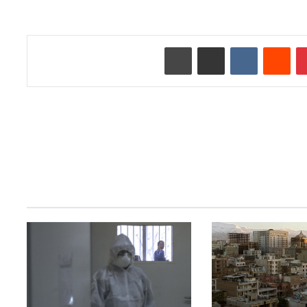
‫پین‌ترست
‫رددیت
‫VKontakte
اشتراک گذاری از طریق ایمیل
چاپ