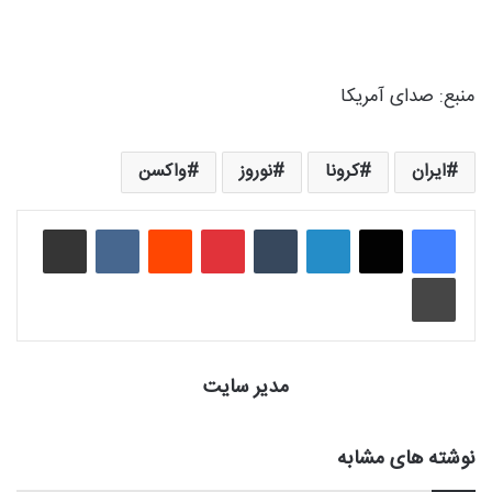
منبع:‌ صدای آمریکا
ایران
کرونا
نوروز
واکسن
لینکدین
‫تامبلر
‫پین‌ترست
‫رددیت
‫VKontakte
اشتراک گذاری از طریق ایمیل
چاپ
مدیر سایت
نوشته های مشابه