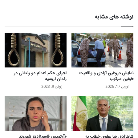
نوشته های مشابه
نمایش دروغین آزادی و واقعیت
اجرای حکم اعدام دو زندانی در
خونین سرکوب
زندان ارومیه
آوریل 17, 2026
ژوئن 9, 2023
شاهزاده رضا پهلوی خطاب به
«آرتمیس قاسم‌زاده» شهروند