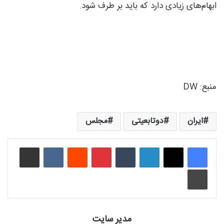
ابهام‌های زیادی دارد که باید بر طرف شود.
منبع: DW
ایران
دوتابعیتی
مجلس
لینکدین
‫تامبلر
‫پین‌ترست
‫رددیت
‫VKontakte
اشتراک گذاری از طریق ایمیل
چاپ
مدیر سایت