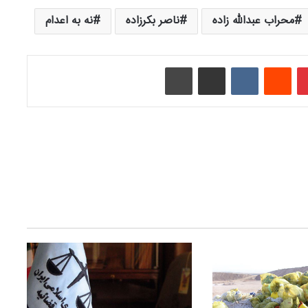
محراب عبدالله زاده
ناصر بکرزاده
نه به اعدام
‫پین‌ترست
‫رددیت
‫VKontakte
اشتراک گذاری از طریق ایمیل
چاپ