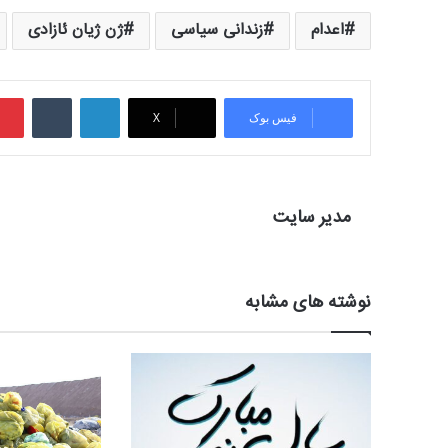
اعدام
زندانی سیاسی
ژن ژیان ئازادی
لینکدین
‫تامبلر
فیس بوک
X
مدیر سایت
نوشته های مشابه