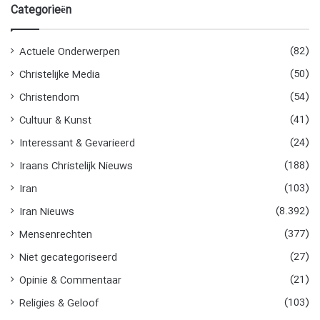
k
Categorieën
e
n
n
(82)
Actuele Onderwerpen
a
(50)
Christelijke Media
a
r
(54)
Christendom
:
(41)
Cultuur & Kunst
(24)
Interessant & Gevarieerd
(188)
Iraans Christelijk Nieuws
(103)
Iran
(8.392)
Iran Nieuws
(377)
Mensenrechten
(27)
Niet gecategoriseerd
(21)
Opinie & Commentaar
(103)
Religies & Geloof