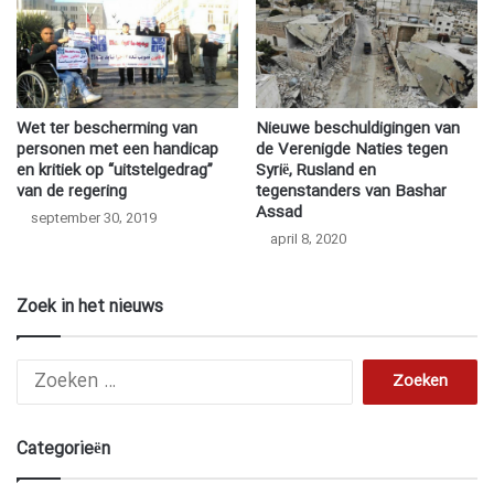
Wet ter bescherming van
Nieuwe beschuldigingen van
personen met een handicap
de Verenigde Naties tegen
en kritiek op “uitstelgedrag”
Syrië, Rusland en
van de regering
tegenstanders van Bashar
Assad
september 30, 2019
april 8, 2020
Zoek in het nieuws
Z
o
e
k
Categorieën
e
n