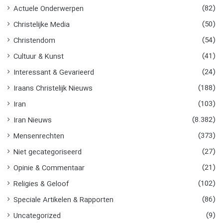
n
(82)
Actuele Onderwerpen
a
(50)
Christelijke Media
a
r
(54)
Christendom
:
(41)
Cultuur & Kunst
(24)
Interessant & Gevarieerd
(188)
Iraans Christelijk Nieuws
(103)
Iran
(8.382)
Iran Nieuws
(373)
Mensenrechten
(27)
Niet gecategoriseerd
(21)
Opinie & Commentaar
(102)
Religies & Geloof
(86)
Speciale Artikelen & Rapporten
(9)
Uncategorized