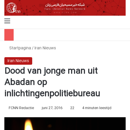
Menu
Z
Startpagina
/
Iran Nieuws
Iran Nieuws
Dood van jonge man uit
Abadan op
inlichtingenpolitiebureau
FCNN Redactie
juni 27, 2016
22
4 minuten leestijd