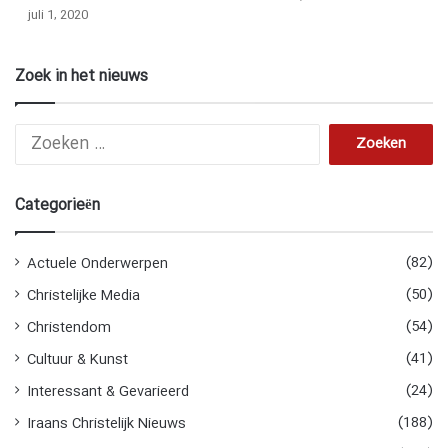
juli 1, 2020
Zoek in het nieuws
Z
o
e
k
Categorieën
e
n
n
(82)
Actuele Onderwerpen
a
(50)
Christelijke Media
a
r
(54)
Christendom
:
(41)
Cultuur & Kunst
(24)
Interessant & Gevarieerd
(188)
Iraans Christelijk Nieuws