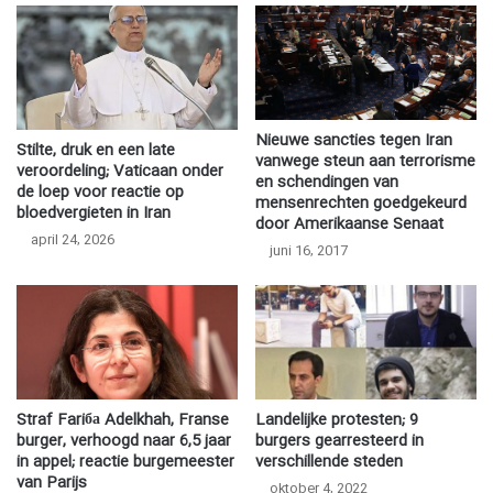
Nieuwe sancties tegen Iran
Stilte, druk en een late
vanwege steun aan terrorisme
veroordeling; Vaticaan onder
en schendingen van
de loep voor reactie op
mensenrechten goedgekeurd
bloedvergieten in Iran
door Amerikaanse Senaat
april 24, 2026
juni 16, 2017
Straf Fariба Adelkhah, Franse
Landelijke protesten; 9
burger, verhoogd naar 6,5 jaar
burgers gearresteerd in
in appel; reactie burgemeester
verschillende steden
van Parijs
oktober 4, 2022