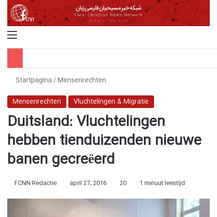
Menu
Z
Startpagina
/
Mensenrechten
Mensenrechten
Vluchtelingen & Migratie
Duitsland: Vluchtelingen
hebben tienduizenden nieuwe
banen gecreëerd
FCNN Redactie
april 27, 2016
20
1 minuut leestijd