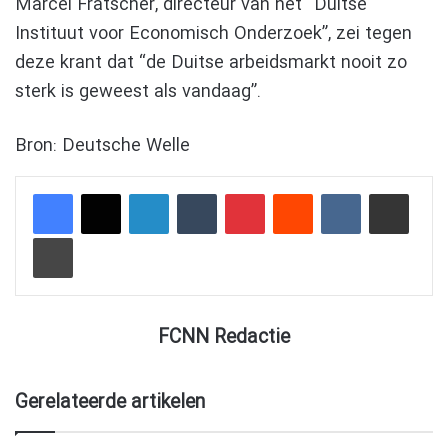
Marcel Fratscher, directeur van het “Duitse
Instituut voor Economisch Onderzoek”, zei tegen
deze krant dat “de Duitse arbeidsmarkt nooit zo
sterk is geweest als vandaag”.
Bron: Deutsche Welle
LinkedIn
Tumblr
Pinterest
Reddit
VKontakte
Delen via e-mail
Afdrukken
FCNN Redactie
Gerelateerde artikelen