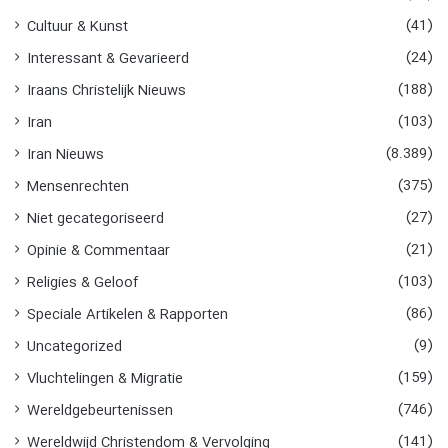
:
(41)
Cultuur & Kunst
(24)
Interessant & Gevarieerd
(188)
Iraans Christelijk Nieuws
(103)
Iran
(8.389)
Iran Nieuws
(375)
Mensenrechten
(27)
Niet gecategoriseerd
(21)
Opinie & Commentaar
(103)
Religies & Geloof
(86)
Speciale Artikelen & Rapporten
(9)
Uncategorized
(159)
Vluchtelingen & Migratie
(746)
Wereldgebeurtenissen
(141)
Wereldwijd Christendom & Vervolging