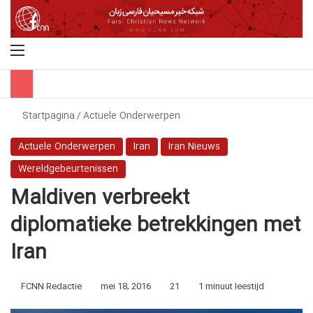
Menu
Z
Startpagina
/
Actuele Onderwerpen
Actuele Onderwerpen
Iran
Iran Nieuws
Wereldgebeurtenissen
Maldiven verbreekt
diplomatieke betrekkingen met
Iran
FCNN Redactie
mei 18, 2016
21
1 minuut leestijd