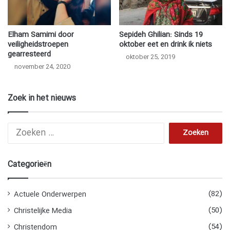
Elham Samimi door
Sepideh Ghilian: Sinds 19
veiligheidstroepen
oktober eet en drink ik niets
gearresteerd
oktober 25, 2019
november 24, 2020
Zoek in het nieuws
Z
o
e
k
Categorieën
e
n
n
(82)
Actuele Onderwerpen
a
(50)
Christelijke Media
a
r
(54)
Christendom