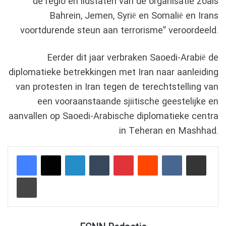
de regio en lidstaten van de organisatie zoals
Bahrein, Jemen, Syrië en Somalië en Irans
voortdurende steun aan terrorisme” veroordeeld.
Eerder dit jaar verbraken Saoedi-Arabië de
diplomatieke betrekkingen met Iran naar aanleiding
van protesten in Iran tegen de terechtstelling van
een vooraanstaande sjiitische geestelijke en
aanvallen op Saoedi-Arabische diplomatieke centra
in Teheran en Mashhad.
LinkedIn
Tumblr
Pinterest
Reddit
VKontakte
Delen via e-mail
Afdrukken