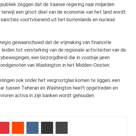
publiek zeggen dat de Iraanse regering naar miljarden
en terwijl een groot deel van de economie van het land wordt
 sancties voortvloeiend uit het buitenlands en nucleair
 regio gewaarschuwd dat de vrijmaking van financiële
leiden tot versterking van de regionale activiteiten van de
bewegingen, een bezorgdheid die in voorbije jaren
en bondgenoten van Washington in het Midden-Oosten.
delingen ook onder het vergrootglas komen te liggen; een
elaar tussen Teheran en Washington heeft opgetreden en
vroren activa in zijn banken wordt gehouden.
mblr
Pinterest
Reddit
VKontakte
Delen via e-mail
Afdrukken