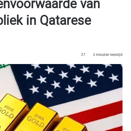
denvoorwaarde van
liek in Qatarese
27
2 minuten leestijd