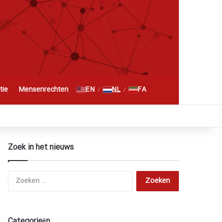
Zoeken naar
EN
NL
FA
tie
Mensenrechten
/
/
RSS
Facebook
X
YouTube
Instagram
Telegram
گوگل پلاس
Zoek in het nieuws
Zoeken
naar:
Categorieën