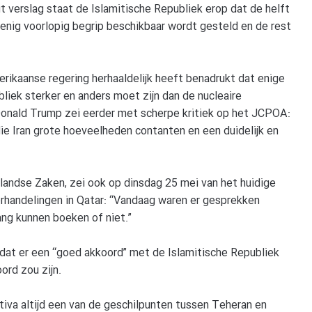
it verslag staat de Islamitische Republiek erop dat de helft
n enig voorlopig begrip beschikbaar wordt gesteld en de rest
rikaanse regering herhaaldelijk heeft benadrukt dat enige
iek sterker en anders moet zijn dan de nucleaire
Donald Trump zei eerder met scherpe kritiek op het JCPOA:
e Iran grote hoeveelheden contanten en een duidelijk en
landse Zaken, zei ook op dinsdag 25 mei van het huidige
nderhandelingen in Qatar: “Vandaag waren er gesprekken
ang kunnen boeken of niet.”
dat er een “goed akkoord” met de Islamitische Republiek
ord zou zijn.
ctiva altijd een van de geschilpunten tussen Teheran en