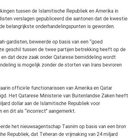
rekingen tussen de Islamitische Republiek en Amerika in
disten verslagen gepubliceerd die aantonen dat de kwestie
de belangrijkste onderhandelingspunten is geworden.
ah-gardisten, beweerde op basis van een “goed
e geschil tussen de twee partijen betrekking heeft op de
n, en dat deze zaak onder Qatarese bemiddeling wordt
deling is mogelijk zonder de storten van Irans bevroren
rin officiële functionarissen van Amerika en Qatar
tigd. Het Qatarese Ministerie van Buitenlandse Zaken heeft
jard dollar aan de Islamitische Republiek voor
en dit als “incorrect” aangemerkt.
eerde het nieuwsagentschap Tasnim op basis van een bron
he Republiek, dat Teheran de vrijmaking van 24 miljard