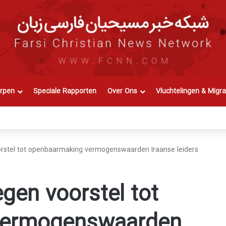
rpen
Speciale Rapporten
Over Ons
Vluchtelingen & Migra
orstel tot openbaarmaking vermogenswaarden Iraanse leiders
gen voorstel tot
vermogenswaarden