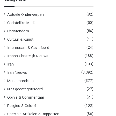
n
n
a
(82)
Actuele Onderwerpen
a
(50)
Christelijke Media
r
:
(54)
Christendom
(41)
Cultuur & Kunst
(24)
Interessant & Gevarieerd
(188)
Iraans Christelijk Nieuws
(103)
Iran
(8.392)
Iran Nieuws
(377)
Mensenrechten
(27)
Niet gecategoriseerd
(21)
Opinie & Commentaar
(103)
Religies & Geloof
(86)
Speciale Artikelen & Rapporten