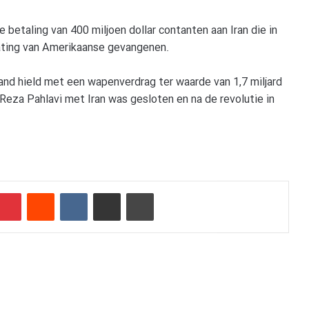
 betaling van 400 miljoen dollar contanten aan Iran die in
ijlating van Amerikaanse gevangenen.
and hield met een wapenverdrag ter waarde van 1,7 miljard
 Reza Pahlavi met Iran was gesloten en na de revolutie in
Pinterest
Reddit
VKontakte
Delen via e-mail
Afdrukken