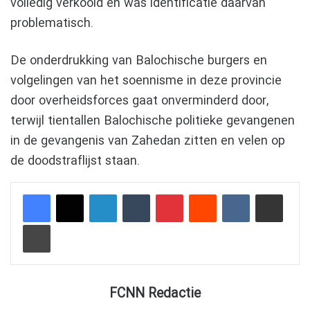
volledig verkoold en was identificatie daarvan
problematisch.
De onderdrukking van Balochische burgers en
volgelingen van het soennisme in deze provincie
door overheidsforces gaat onverminderd door,
terwijl tientallen Balochische politieke gevangenen
in de gevangenis van Zahedan zitten en velen op
de doodstraflijst staan.
LinkedIn
Tumblr
Pinterest
Reddit
VKontakte
Delen via e-mail
Afdrukken
FCNN Redactie