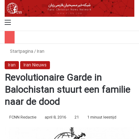
Menu
Z
Startpagina
/
Iran
Iran
Iran Nieuws
Revolutionaire Garde in
Balochistan stuurt een familie
naar de dood
FCNN Redactie
april 8, 2016
21
1 minuut leestijd