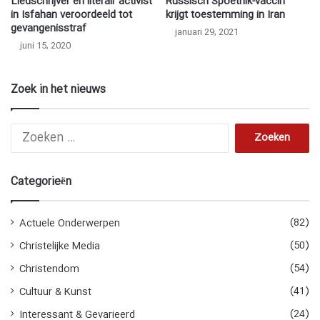
Liedschrijver en literair activist
Russisch Spoetnik-vaccin
in Isfahan veroordeeld tot
krijgt toestemming in Iran
gevangenisstraf
januari 29, 2021
juni 15, 2020
Zoek in het nieuws
Z
o
e
k
Categorieën
e
n
n
(82)
Actuele Onderwerpen
a
(50)
Christelijke Media
a
r
(54)
Christendom
:
(41)
Cultuur & Kunst
(24)
Interessant & Gevarieerd