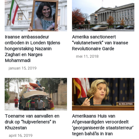
Iraanse ambassadeur
Amerika sanctioneert
ontboden in Londen tijdens
“valutanetwerk” van Iraanse
hongerstaking Nazanin
Revolutionaire Garde
Zaghari en Narges
mei 11, 2018
Mohammadi
januari 15, 2019
Toename van aanvallen en
Amerikaans Huis van
druk op “hulpverleners” in
Afgevaardigden veroordeelt
Khuzestan
‘georganiseerde staatsterreur’
tegen bahá’ís in Iran
april 16, 2019