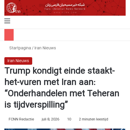
Menu
Z
Startpagina
/
Iran Nieuws
Iran Nieuws
Trump kondigt einde staakt-
het-vuren met Iran aan:
“Onderhandelen met Teheran
is tijdverspilling”
FCNN Redactie
juli 8, 2026
10
2 minuten leestijd