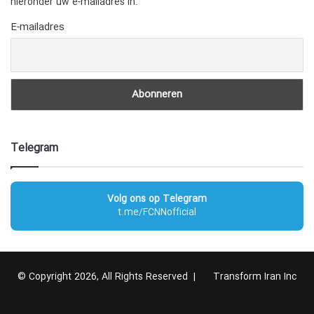
hieronder uw e-mailadres in.
E-mailadres
Telegram
Volg ons op Telegram
t.me/FCNNofficial
© Copyright 2026, All Rights Reserved |
Transform Iran Inc
RSS
Facebook
X
YouTube
Instagram
Telegram
گوگل