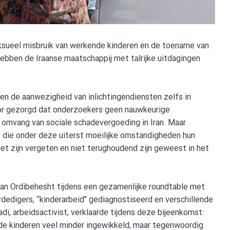
ueel misbruik van werkende kinderen en de toename van
hebben de Iraanse maatschappij met talrijke uitdagingen
 en de aanwezigheid van inlichtingendiensten zelfs in
oor gezorgd dat onderzoekers geen nauwkeurige
 omvang van sociale schadevergoeding in Iran. Maar
rs die onder deze uiterst moeilijke omstandigheden hun
et zijn vergeten en niet terughoudend zijn geweest in het
an Ordibehesht tijdens een gezamenlijke roundtable met
dedigers, “kinderarbeid” gediagnostiseerd en verschillende
i, arbeidsactivist, verklaarde tijdens deze bijeenkomst:
e kinderen veel minder ingewikkeld, maar tegenwoordig