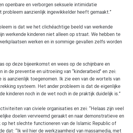
 en openbare en verborgen seksuele intimidatie
t probleem aanzienlijk ingewikkelder heeft gemaakt.”
obleem is dat we het clichéachtige beeld van werkende
jn werkende kinderen niet alleen op straat. We hebben te
 werkplaatsen werken en in sommige gevallen zelfs worden
was op deze bijeenkomst en wees op de schijnbare en
n in de preventie en uitroeiing van “kinderarbeid” en zei:
 is aanzienlijk toegenomen. Ik zie een van de wortels van
trekking systeem. Het ander probleem is dat de eigenlijke
kinderen noch in de wet noch in de praktijk duidelijk is.”
iviteiten van civiele organisaties en zei: “Helaas zijn veel
nkelijke doelen vervreemd geraakt en naar demonstratieve en
k op het slechte functioneren van de Islamic Republic of
ende dat: “Ik wil hier de werkzaamheid van massamedia, met