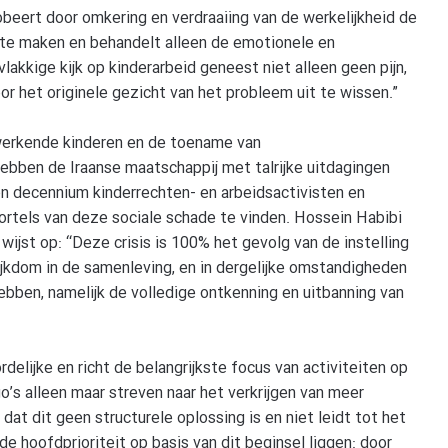
robeert door omkering en verdraaiing van de werkelijkheid de
 te maken en behandelt alleen de emotionele en
akkige kijk op kinderarbeid geneest niet alleen geen pijn,
or het originele gezicht van het probleem uit te wissen.”
erkende kinderen en de toename van
hebben de Iraanse maatschappij met talrijke uitdagingen
en decennium kinderrechten- en arbeidsactivisten en
tels van deze sociale schade te vinden. Hossein Habibi
jst op: “Deze crisis is 100% het gevolg van de instelling
rijkdom in de samenleving, en in dergelijke omstandigheden
bben, namelijk de volledige ontkenning en uitbanning van
elijke en richt de belangrijkste focus van activiteiten op
’s alleen maar streven naar het verkrijgen van meer
t dit geen structurele oplossing is en niet leidt tot het
e hoofdprioriteit op basis van dit beginsel liggen: door