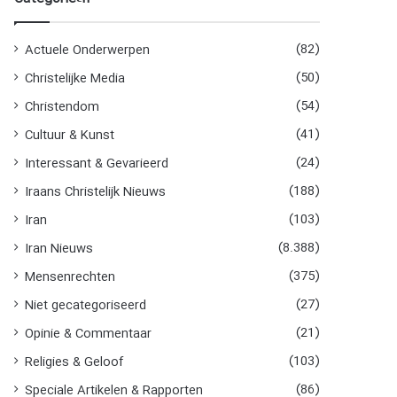
n
n
a
(82)
Actuele Onderwerpen
a
(50)
Christelijke Media
r
:
(54)
Christendom
(41)
Cultuur & Kunst
(24)
Interessant & Gevarieerd
(188)
Iraans Christelijk Nieuws
(103)
Iran
(8.388)
Iran Nieuws
(375)
Mensenrechten
(27)
Niet gecategoriseerd
(21)
Opinie & Commentaar
(103)
Religies & Geloof
(86)
Speciale Artikelen & Rapporten