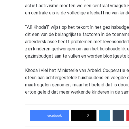
actief activisme moeten we een centraal vraagstuk
en centrale eis is de volledige afschaffing van kind
“Ali Khoda’i” wijst op het tekort in het gezinsbud
dit een van de belangrijkste factoren in de toena
arbeidersklasse heeft problemen met levensonderh
zijn kinderen gedwongen om aan het huishoudelijk
gezinsbudget aan te vullen en worden blootgesteld 
Khoda’i viel het Ministerie van Arbeid, Coöperatie e
steun aan achtergestelde huishoudens en voegde er
maatregelen genomen, maar het beleid dat is doorge
ertoe geleid dat meer werkende kinderen in de sa
LinkedIn
Tumblr
Facebook
X