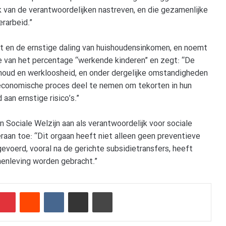
 van de verantwoordelijken nastreven, en die gezamenlijke
erarbeid.”
get en de ernstige daling van huishoudensinkomen, en noemt
me van het percentage “werkende kinderen” en zegt: “De
oud en werkloosheid, en onder dergelijke omstandigheden
 economische proces deel te nemen om tekorten in hun
aan ernstige risico’s.”
n Sociale Welzijn aan als verantwoordelijk voor sociale
aan toe: “Dit orgaan heeft niet alleen geen preventieve
voerd, vooral na de gerichte subsidietransfers, heeft
menleving worden gebracht.”
Pinterest
Reddit
VKontakte
Delen via e-mail
Afdrukken