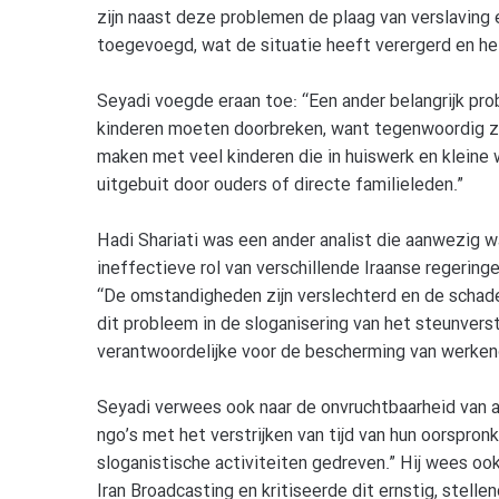
zijn naast deze problemen de plaag van verslaving
toegevoegd, wat de situatie heeft verergerd en he
Seyadi voegde eraan toe: “Een ander belangrijk pr
kinderen moeten doorbreken, want tegenwoordig zi
maken met veel kinderen die in huiswerk en kleine
uitgebuit door ouders of directe familieleden.”
Hadi Shariati was een ander analist die aanwezig 
ineffectieve rol van verschillende Iraanse regeringe
“De omstandigheden zijn verslechterd en de schade
dit probleem in de sloganisering van het steunvers
verantwoordelijke voor de bescherming van werkende 
Seyadi verwees ook naar de onvruchtbaarheid van act
ngo’s met het verstrijken van tijd van hun oorspro
sloganistische activiteiten gedreven.” Hij wees oo
Iran Broadcasting en kritiseerde dit ernstig, stell