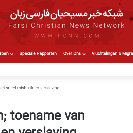
rpen
Speciale Rapporten
Over Ons
Vluchtelingen & Migra
eksueel misbruik en verslaving
n; toename van