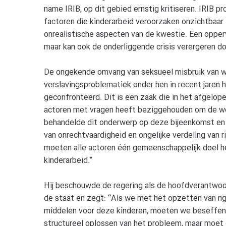
name IRIB, op dit gebied ernstig kritiseren. IRIB p
factoren die kinderarbeid veroorzaken onzichtbaar
onrealistische aspecten van de kwestie. Een oppervl
maar kan ook de onderliggende crisis verergeren do
De ongekende omvang van seksueel misbruik van w
verslavingsproblematiek onder hen in recent jaren 
geconfronteerd. Dit is een zaak die in het afgelop
actoren met vragen heeft beziggehouden om de wor
behandelde dit onderwerp op deze bijeenkomst en wi
van onrechtvaardigheid en ongelijke verdeling van 
moeten alle actoren één gemeenschappelijk doel he
kinderarbeid.”
Hij beschouwde de regering als de hoofdverantwoord
de staat en zegt: “Als we met het opzetten van ngo
middelen voor deze kinderen, moeten we beseffen da
structureel oplossen van het probleem, maar moet d